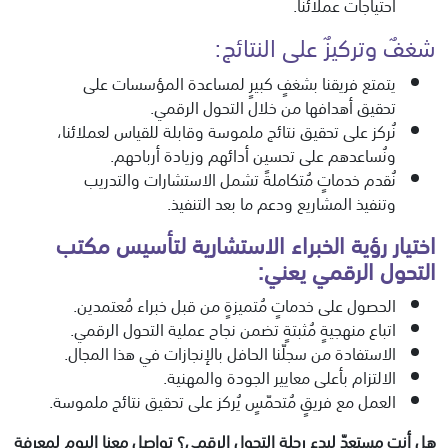
احتياجات عملائنا.
شغفٌ وتركيزٌ على النتائج:
يتمتع فريقنا بشغفٍ كبيرٍ لمساعدة المؤسسات على
تحقيق أهدافها من خلال التحول الرقمي.
نُركز على تحقيق نتائج ملموسة وقابلة للقياس لعملائنا،
ونُساعدهم على تحسين أدائهم وزيادة أرباحهم.
نُقدم خدماتٍ مُتكاملةً تشمل الاستشارات والتدريب
وتنفيذ المشاريع ودعم ما بعد التنفيذ.
اختيار رؤية الخبراء الاستشارية لتأسيس مكتب
التحول الرقمي يعني:
الحصول على خدماتٍ مُتميزةٍ من قبل خبراء مُعتمدين.
اتباع منهجيةٍ مُثبتةٍ تضمن نجاح عملية التحول الرقمي.
الاستفادة من سجلّنا الحافل بالإنجازات في هذا المجال.
الالتزام بأعلى معايير الجودة والمهنية.
العمل مع فريقٍ مُتحمّسٍ يُركز على تحقيق نتائج ملموسة.
هل أنت مستعدّ لبدء رحلة التحول الرقمي؟ تواصل معنا اليوم لمعرفة