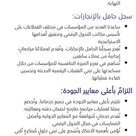
النهاية.
سجل حافل بالإنجازات:
ساعدنا العديد من المؤسسات في مختلف القطاعات على
تأسيس مكاتب التحول الرقمي وتحقيق أهدافها
الاستراتيجية.
نُفخر بسجلّنا الحافل بالإنجازات، ونُقدم لعملائنا مراجعاتٍ
إيجابيةً من عملاء سابقين.
نُساهم في تعزيز الميزة التنافسية للمؤسسات من خلال
مساعدتها على تبني التقنيات الرقمية الحديثة وتحسين
كفاءة عملياتها.
التزامٌ بأعلى معايير الجودة:
نلتزم بأعلى معايير الجودة في جميع خدماتنا، ونُخضع
عملنا لعمليات مراجعةٍ صارمةٍ لضمان دقته وفعاليته.
نُقدم خدماتٍ مُتوافقةً مع المعايير الدولية وأفضل
الممارسات في مجال التحول الرقمي.
نُؤمن بأهمية الابتكار ونُشجع على تبني حلولٍ مُبتكرةٍ تُلبي