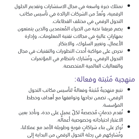
نمتلك خبرة واسعة في مجال الاستشارات وتقديم الحلول
الرقمية، ونُعدّ من الشركات الرائدة في تأسيس مكاتب
التحول الرقمي في مختلف القطاعات.
يضم فريقنا نخبة من الخبراء المُعتمدين والذين يتمتعون
بمهاراتٍ عاليةٍ في مجالات تقنية المعلومات، وإدارة
الأعمال، وتغيير السلوك، والابتكار.
نحرص على مواكبة أحدث التطورات والتقنيات في مجال
التحول الرقمي، ونُشارك بانتظام في المؤتمرات
والفعاليات العالمية المتخصصة.
منهجية مُثبتة وفعالة:
نتبع منهجيةً مُثبتةً وفعالةً لتأسيس مكاتب التحول
الرقمي، تضمن نجاحها وتوافقها مع أهداف وخطط
المؤسسة.
نُقدم خدماتٍ مُخصصةً لكلّ عميلٍ على حدة، ونأخذ بعين
الاعتبار احتياجاته وخصوصية أعماله.
نُركز على بناء شراكاتٍ قويةٍ وطويلة الأمد مع عملائنا،
ونُشاركهم في رحلة التحول الرقمي من البداية إلى