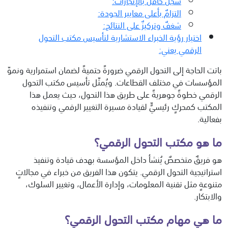
سجل حافل بالإنجازات:
التزامٌ بأعلى معايير الجودة:
شغفٌ وتركيزٌ على النتائج:
اختيار رؤية الخبراء الاستشارية لتأسيس مكتب التحول
الرقمي يعني:
باتت الحاجة إلى التحول الرقمي ضرورةً حتميةً لضمان استمرارية ونموّ
المؤسسات في مختلف القطاعات. ويُمثّل تأسيس مكتب التحول
الرقمي خطوةً جوهريةً على طريق هذا التحول، حيث يعمل هذا
المكتب كمحركٍ رئيسيٍّ لقيادة مسيرة التغيير الرقمي وتنفيذه
بفعالية.
ما هو مكتب التحول الرقمي؟
هو فريقٌ متخصصٌ يُنشأ داخل المؤسسة بهدف قيادة وتنفيذ
استراتيجية التحول الرقمي. يتكون هذا الفريق من خبراء في مجالاتٍ
متنوعةٍ مثل تقنية المعلومات، وإدارة الأعمال، وتغيير السلوك،
والابتكار.
ما هي مهام مكتب التحول الرقمي؟